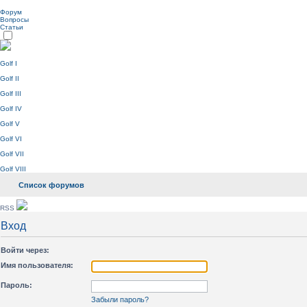
Форум
Вопросы
Статьи
Golf I
Golf II
Golf III
Golf IV
Golf V
Golf VI
Golf VII
Golf VIII
Список форумов
RSS
Вход
Войти через:
Имя пользователя:
Пароль:
Забыли пароль?