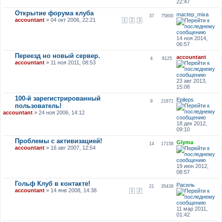
22:47
Открытие форума клуба
mactep_mixa
37
75800
accountant
» 04 окт 2006, 22:21
1
2
3
14 ноя 2014,
06:57
Переезд но новый сервер.
accountant
4
8125
accountant
» 11 ноя 2011, 08:53
23 авг 2013,
15:08
100-й зарегистрированный
Epileps
9
21871
пользователь!
accountant
» 24 ноя 2006, 14:12
18 дек 2012,
09:10
Проблемы с активизацией!
Glyma
14
17158
accountant
» 16 авг 2007, 12:54
19 июн 2012,
08:57
Гольф Клуб в контакте!
Расиль
21
35438
accountant
» 14 янв 2008, 14:38
1
2
11 мар 2011,
01:42