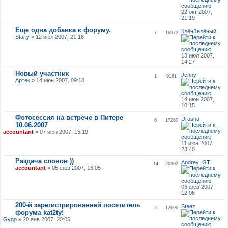
22 окт 2007,
21:19
Еще одна добавка к форуму.
КлёнЗелёный
7
16372
Stariy
» 12 июл 2007, 21:16
13 июл 2007,
14:27
Новый участник
Jenny
1
9161
Артек
» 14 июн 2007, 09:18
14 июн 2007,
10:15
Фотосессия на встрече в Питере
Drusha
6
17260
10.06.2007
accountant
» 07 июн 2007, 15:19
11 июн 2007,
23:40
Раздача слонов ))
Andrey_GTI
14
26302
accountant
» 05 фев 2007, 16:05
06 фев 2007,
12:06
200-й зарегистрированней посетитель
Steez
3
12696
форума kat2ty!
Gygo
» 20 янв 2007, 20:05