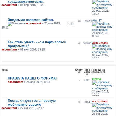
краудмаркетингерам.
accountant
» 04 апр 2016, 18:20
29 мар 2021,
16:17
Эпидемия взломов сайтов.
Alex_IT
28
1256782
accountant
» 26 янв 2013,
1
2
15:12
21 дек 2018,
06:47
Как стать участником партнерской
accountant
0
516635
программы?
accountant
» 09 июл 2007, 13:15
09 июл 2007,
13:15
Темы
Ответ
Прос
Последнее
ы
мотр
сообщение
ы
ПРАВИЛА НАШЕГО ФОРУМА!
Glyma
1
33144
accountant
» 25 апр 2007, 11:17
24 июл 2012,
10:10
Поставил для теста простую
accountant
0
2154
мобильную версию
accountant
» 27 окт 2016, 22:47
27 окт 2016,