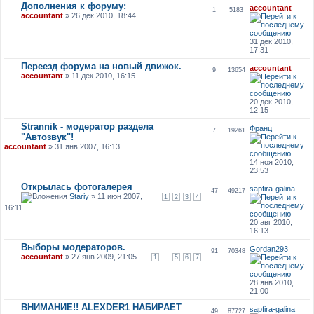
Дополнения к форуму:
accountant
1
5183
accountant
» 26 дек 2010, 18:44
31 дек 2010,
17:31
Переезд форума на новый движок.
accountant
9
13654
accountant
» 11 дек 2010, 16:15
20 дек 2010,
12:15
Strannik - модератор раздела
Франц
7
19261
"Автозвук"!
accountant
» 31 янв 2007, 16:13
14 ноя 2010,
23:53
Открылась фотогалерея
sapfira-galina
47
49217
Stariy
» 11 июн 2007,
1
2
3
4
16:11
20 авг 2010,
16:13
Выборы модераторов.
Gordan293
91
70348
accountant
» 27 янв 2009, 21:05
...
1
5
6
7
28 янв 2010,
21:00
ВНИМАНИЕ!! ALEXDER1 НАБИРАЕТ
sapfira-galina
49
87727