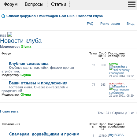
Форум
Вопросы
Статьи
Список форумов
‹
Volkswagen Golf Club
‹
Новости клуба
FAQ
Регистрация
Вход
RSS
Новости клуба
Модератор:
Glyma
Форум
Темы
Сооб
Последнее
щени
сообщение
я
Клубная символика
Glyma
15
310
Клубные карты, наклейки, флажки прочая
атрибутика.
Модератор:
Glyma
24 ноя 2014, 23:22
Ваши отзывы и предложения
accountant
74
983
Гостевая книга. Она же книга жалоб и
предложений.
Модератор:
Glyma
22 апр 2021, 08:29
Новая тема
Тем: 24 • Страница
1
из
1
Объявления
Ответ
Прос
Последнее
ы
мотр
сообщение
ы
Спамерам, дорвейщикам и прочим
Big BOSS
7
1378042