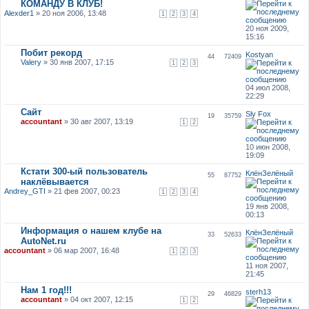
КОМАНДУ В КЛУБ!
Alexder1
» 20 ноя 2006, 13:48
1
2
3
4
20 ноя 2009,
15:16
Побит рекорд
Kostyan
44
72409
Valery
» 30 янв 2007, 17:15
1
2
3
04 июл 2008,
22:29
Сайт
Sly Fox
19
35759
accountant
» 30 авг 2007, 13:19
1
2
10 июн 2008,
19:09
Кстати 300-ый пользователь
КлёнЗелёный
55
87752
наклёвывается
Andrey_GTI
» 21 фев 2007, 00:23
1
2
3
4
19 янв 2008,
00:13
Информация о нашем клубе на
КлёнЗелёный
33
52633
AutoNet.ru
accountant
» 06 мар 2007, 16:48
1
2
3
11 ноя 2007,
21:45
Нам 1 год!!!
sterh13
29
46829
accountant
» 04 окт 2007, 12:15
1
2