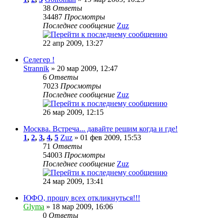
38
Ответы
34487
Просмотры
Последнее сообщение
Zuz
22 апр 2009, 13:27
Селегер !
Strannik
» 20 мар 2009, 12:47
6
Ответы
7023
Просмотры
Последнее сообщение
Zuz
26 мар 2009, 12:15
Москва. Встреча... давайте решим когда и где!
1
,
2
,
3
,
4
,
5
Zuz
» 01 фев 2009, 15:53
71
Ответы
54003
Просмотры
Последнее сообщение
Zuz
24 мар 2009, 13:41
ЮФО, прошу всех откликнуться!!!
Glyma
» 18 мар 2009, 16:06
0
Ответы