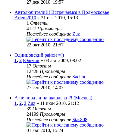
27 дек 2010, 19:57
Автолюбители!!! Встречаемся в Подмосковье
Artem2010
» 21 окт 2010, 15:13
1
Ответы
4127
Просмотры
Последнее сообщение
Zuz
22 окт 2010, 21:57
Одинцовский район =))
1
,
2
Юльчик
» 03 авг 2009, 08:02
17
Ответы
12428
Просмотры
Последнее сообщение
Sachoc
27 сен 2010, 14:07
А не пора ли на шашлыки?! (Москва)
1
,
2
,
3
Zuz
» 11 июн 2010, 21:12
39
Ответы
24199
Просмотры
Последнее сообщение
Stas808
01 авг 2010, 15:24