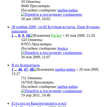
10
Ответы
9049
Просмотры
Последнее сообщение
sapfira-galina
18 дек 2009, 16:02
28 ноября 2009, 14-00 Клубная встреча. Парк Кусково,
шашлыки
1
...
8
,
9
,
10
Pucher
» 02 ноя 2009, 11:20
143
Ответы
87055
Просмотры
Последнее сообщение
Jessica
30 ноя 2009, 11:07
Я из Зеленограда
1
...
46
,
47
,
48
sapfira-galina
» 20 ноя 2009,
15:27
711
Ответы
167918
Просмотры
Последнее сообщение
sapfira-galina
19 апр 2011, 16:46
Есть кто из Красногорского р-на?