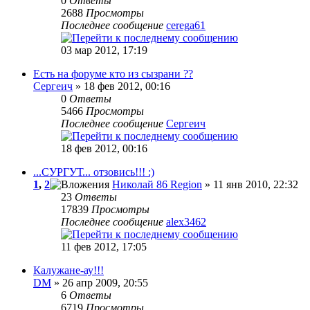
0
Ответы
2688
Просмотры
Последнее сообщение
cerega61
03 мар 2012, 17:19
Есть на форуме кто из сызрани ??
Сергеич
» 18 фев 2012, 00:16
0
Ответы
5466
Просмотры
Последнее сообщение
Сергеич
18 фев 2012, 00:16
...СУРГУТ... отзовись!!! :)
1
,
2
Николай 86 Region
» 11 янв 2010, 22:32
23
Ответы
17839
Просмотры
Последнее сообщение
alex3462
11 фев 2012, 17:05
Калужане-ау!!!
DM
» 26 апр 2009, 20:55
6
Ответы
6719
Просмотры