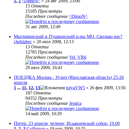
1
,
2
^DimoN^
» 24 авг 2009, 23:00
15
Ответы
15185
Просмотры
Последнее сообщение
^DimoN^
31 авг 2009, 12:49
Мытищинский и Пушкинский р-ны МО. Сколько нас?
cheklabec
» 20 июл 2008, 12:13
13
Ответы
12785
Просмотры
Последнее сообщение
Vel_VR6
29 июл 2009, 16:41
ПОЕЗДКА Москва - Углич (Ярославская область) 25-26
апреля
1
...
11
,
12
,
13
tolyaVW5
» 26 фев 2009, 13:56
187
Ответы
94352
Просмотры
Последнее сообщение
Jessica
14 май 2009, 10:29
Питер. 23 апреля, четверг, Исаакиевский собор, 19.00
1
,
2
,
3
Golfoman
» 19 мар 2009, 10:25