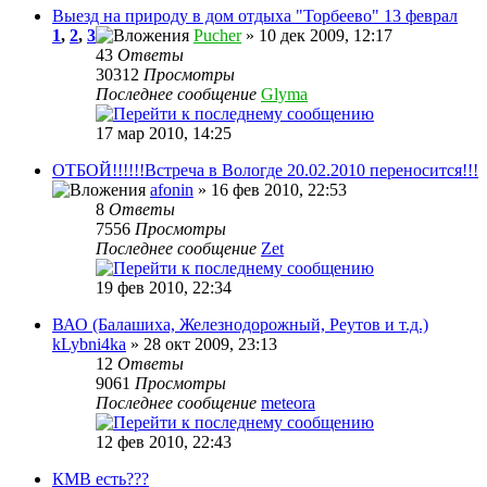
Выезд на природу в дом отдыха "Торбеево" 13 феврал
1
,
2
,
3
Pucher
» 10 дек 2009, 12:17
43
Ответы
30312
Просмотры
Последнее сообщение
Glyma
17 мар 2010, 14:25
ОТБОЙ!!!!!!Встреча в Вологде 20.02.2010 переносится!!!
afonin
» 16 фев 2010, 22:53
8
Ответы
7556
Просмотры
Последнее сообщение
Zet
19 фев 2010, 22:34
ВАО (Балашиха, Железнодорожный, Реутов и т.д.)
kLybni4ka
» 28 окт 2009, 23:13
12
Ответы
9061
Просмотры
Последнее сообщение
meteora
12 фев 2010, 22:43
КМВ есть???