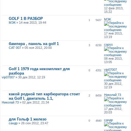
12 фев 2013,
15:22
GOLF 1 В РАЗБОР
МЭК
1
5427
МЭК
» 14 янв 2013, 19:44
17 янв 2013,
13:19
бампера , панель на golf 1
capss
3
6230
CAT 007
» 05 ноя 2012, 20:00
08 янв 2013,
13:05
Golf 1 1979 года некомплект для
vip07007
0
4351
разбора
vip07007
» 30 дек 2012, 12:19
30 дек 2012,
12:19
какой родной тип карбюратора стоит
Николай 73
2
8459
на Golf I, двигатель 1.1,
Николай 73
» 02 дек 2012, 21:34
17 дек 2012,
20:03
для Гольф 1 железо
сандр
0
4840
сандр
» 26 сен 2012, 23:47