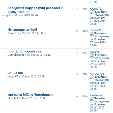
21:36
Заведётся пару секунд работает и
Юрик777
2
5862
сразу глохнет
Gregari
» 10 фев 2013, 02:44
27 фев 2014,
08:25
Не заводится Golf
Юрик777
0
3498
Юрик777
» 27 фев 2014, 08:16
27 фев 2014,
08:16
пропал ближний свет
baban86
2
6583
СергейБрест
» 09 ноя 2013, 23:12
22 ноя 2013,
08:50
vr6 на mk1
KARAZPUZ
5
7793
baban86
» 20 ноя 2013, 22:36
22 ноя 2013,
08:36
запчасти MK1 в Челябинске
Xardasso
4
8224
alexchel
» 30 июн 2012, 07:58
06 окт 2013,
18:08