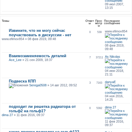
09 июл 2007,
13:15
Темы
Ответ
Прос
Последнее
ы
мотр
сообщение
ы
Извините, что не могу сейчас
www.efimov854
0
539
поучаствовать в дискуссии - нет
www.efimov854 » 08 фев 2019, 09:48
08 фев 2019,
09:48
Взаимозаменяемость деталей
As Nikolas
7
37211
Ace_Lee
» 21 сен 2009, 18:37
04 июн 2018,
21:11
Подвеска КПП
danyaE
3
7163
Serega0508
» 14 авг 2012, 09:52
04 ноя 2016,
14:25
подходит ли решетка радиатора от
dima 27
0
5392
гольф2 на гольф1?
dima 27
» 11 фев 2016, 09:37
11 фев 2016,
09:37
какие движки подходят на гольф1??