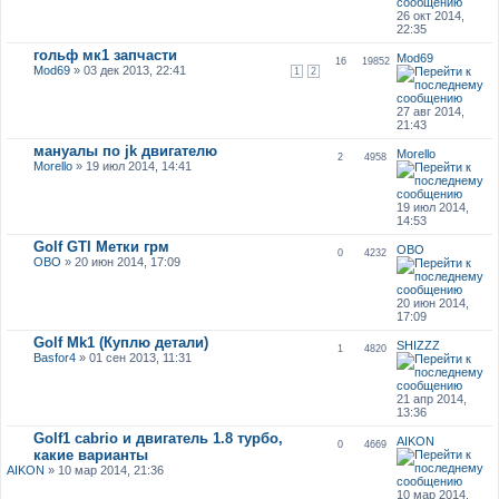
26 окт 2014,
22:35
гольф мк1 запчасти
Mod69
16
19852
Mod69
» 03 дек 2013, 22:41
1
2
27 авг 2014,
21:43
мануалы по jk двигателю
Morello
2
4958
Morello
» 19 июл 2014, 14:41
19 июл 2014,
14:53
Golf GTI Метки грм
ОВО
0
4232
ОВО
» 20 июн 2014, 17:09
20 июн 2014,
17:09
Golf Mk1 (Куплю детали)
SHIZZZ
1
4820
Basfor4
» 01 сен 2013, 11:31
21 апр 2014,
13:36
Golf1 cabrio и двигатель 1.8 турбо,
AIKON
0
4669
какие варианты
AIKON
» 10 мар 2014, 21:36
10 мар 2014,