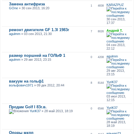
Замена антифриза
KARAZPUZ
1
4838
GOne
» 30 сен 2013, 16:20
30 сен 2013,
17:37
ремонт двигателя GF 1.3l 1983г
Андрей Т.
7
8026
agulmm
» 03 сен 2013, 21:30
04 сен 2013,
22:12
размер поршней на ГОЛЬФ 1
agulmm
0
4208
agulmm
» 29 авг 2013, 23:15
29 авг 2013,
23:15
вакуум на гольф1
YuriK37
8
8144
вольфович1971
» 09 дек 2012, 20:44
03 июл 2013,
12:15
Продам Golf I 83г.в.
YuriK37
0
6546
YuriK37
» 28 май 2013, 18:19
28 май 2013,
18:19
Опоры мкпп
ильнар73