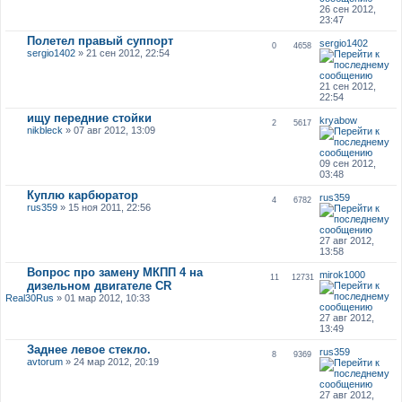
26 сен 2012,
23:47
Полетел правый суппорт
sergio1402
0
4658
sergio1402
» 21 сен 2012, 22:54
21 сен 2012,
22:54
ищу передние стойки
kryabow
2
5617
nikbleck
» 07 авг 2012, 13:09
09 сен 2012,
03:48
Куплю карбюратор
rus359
4
6782
rus359
» 15 ноя 2011, 22:56
27 авг 2012,
13:58
Вопрос про замену МКПП 4 на
mirok1000
11
12731
дизельном двигателе CR
Real30Rus
» 01 мар 2012, 10:33
27 авг 2012,
13:49
Заднее левое стекло.
rus359
8
9369
avtorum
» 24 мар 2012, 20:19
27 авг 2012,