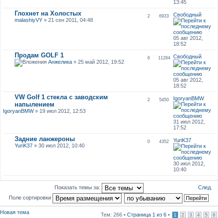
13:45
Глохнет на Холостых
Свободный
2
6933
malashiyVY
» 21 сен 2011, 04:48
05 авг 2012,
18:52
Продам GOLF 1
Свободный
6
11264
Анжелика
» 25 май 2012, 19:52
05 авг 2012,
18:52
VW Golf 1 стекла с заводским
IgoryanBMW
2
5450
напылением
IgoryanBMW
» 19 июл 2012, 12:53
31 июл 2012,
17:52
Задние ланжероны
YuriK37
0
4352
YuriK37
» 30 июл 2012, 10:40
30 июл 2012,
10:40
След.
Показать темы за:
Поле сортировки
Новая тема
Тем: 266 •
Страница
1
из
6
•
1
2
3
4
5
6