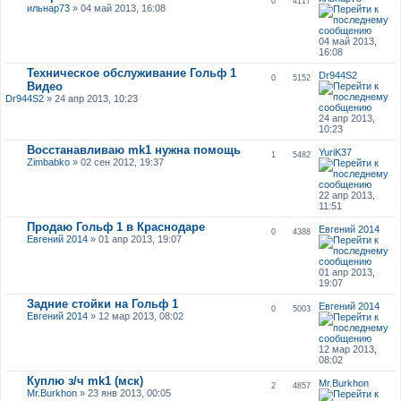
0
4117
ильнар73
» 04 май 2013, 16:08
04 май 2013,
16:08
Техническое обслуживание Гольф 1
Dr944S2
0
5152
Видео
Dr944S2
» 24 апр 2013, 10:23
24 апр 2013,
10:23
Восстанавливаю mk1 нужна помощь
YuriK37
1
5482
Zimbabko
» 02 сен 2012, 19:37
22 апр 2013,
11:51
Продаю Гольф 1 в Краснодаре
Евгений 2014
0
4388
Евгений 2014
» 01 апр 2013, 19:07
01 апр 2013,
19:07
Задние стойки на Гольф 1
Евгений 2014
0
5003
Евгений 2014
» 12 мар 2013, 08:02
12 мар 2013,
08:02
Куплю з/ч mk1 (мск)
Mr.Burkhon
2
4857
Mr.Burkhon
» 23 янв 2013, 00:05