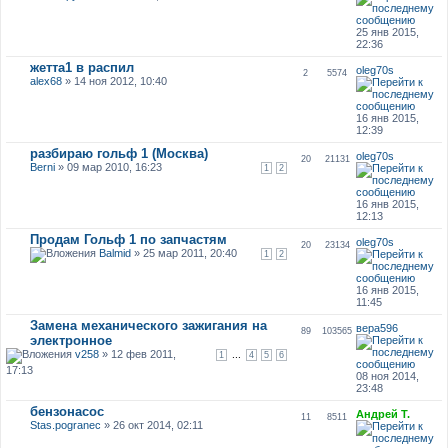
25 янв 2015,
22:36
жетта1 в распил
oleg70s
2
5574
alex68
» 14 ноя 2012, 10:40
16 янв 2015,
12:39
разбираю гольф 1 (Москва)
oleg70s
20
21131
Berni
» 09 мар 2010, 16:23
1
2
16 янв 2015,
12:13
Продам Гольф 1 по запчастям
oleg70s
20
23134
Balmid
» 25 мар 2011, 20:40
1
2
16 янв 2015,
11:45
Замена механического зажигания на
вера596
89
103565
электронное
v258
» 12 фев 2011,
...
1
4
5
6
17:13
08 ноя 2014,
23:48
бензонасос
Андрей Т.
11
8511
Stas.pogranec
» 26 окт 2014, 02:11