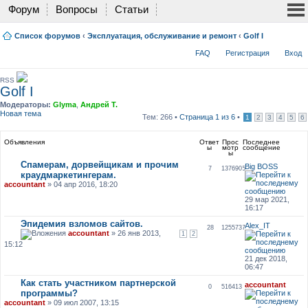
Форум
Вопросы
Статьи
Список форумов
‹
Эксплуатация, обслуживание и ремонт
‹
Golf I
FAQ
Регистрация
Вход
RSS
Golf I
Модераторы:
Glyma
,
Андрей Т.
Новая тема
Тем: 266 •
Страница
1
из
6
•
1
2
3
4
5
6
Объявления
Ответ
Прос
Последнее
ы
мотр
сообщение
ы
Спамерам, дорвейщикам и прочим
Big BOSS
7
1376905
краудмаркетингерам.
accountant
» 04 апр 2016, 18:20
29 мар 2021,
16:17
Эпидемия взломов сайтов.
Alex_IT
28
1255737
accountant
» 26 янв 2013,
1
2
15:12
21 дек 2018,
06:47
Как стать участником партнерской
accountant
0
516413
программы?
accountant
» 09 июл 2007, 13:15