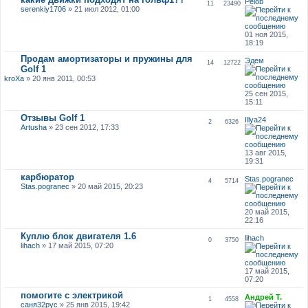
Pelob
11
23490
serenkiy1706
» 21 июл 2012, 01:00
01 ноя 2015,
18:19
Продам амортизаторы и пружины для
Эдем
14
12722
Golf 1
kroXa
» 20 янв 2011, 00:53
25 сен 2015,
15:11
Отзывы Golf 1
Illya24
2
6326
Artusha
» 23 сен 2012, 17:33
13 авг 2015,
19:31
карбюратор
Stas.pogranec
4
5714
Stas.pogranec
» 20 май 2015, 20:23
20 май 2015,
22:16
Куплю блок двигателя 1.6
lihach
0
3750
lihach
» 17 май 2015, 07:20
17 май 2015,
07:20
помогите с электрикой
Андрей Т.
1
4558
саня32рус
» 25 янв 2015, 19:42