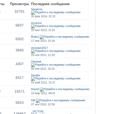
еты
Просмотры
Последнее сообщение
Sargeros
5
32781
26 фев 2014, 22:21
essence
6837
28 июл 2013, 11:01
Brain1
6502
17 янв 2013, 15:18
skorpion2017
3845
25 ноя 2012, 21:29
Olezhek
4307
09 ноя 2012, 20:20
Dim@s
8317
02 май 2012, 15:37
Ray42
0
15571
19 мар 2012, 08:01
Dib
5653
07 ноя 2010, 22:59
_VICTOR_
3
128867