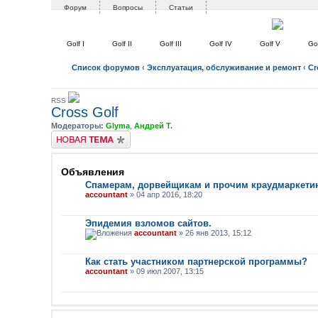
Форум
Вопросы
Статьи
Golf I
Golf II
Golf III
Golf IV
Golf V
Gol
Список форумов
‹
Эксплуатация, обслуживание и ремонт
‹
Cr
RSS
Cross Golf
Модераторы:
Glyma
,
Андрей Т.
Новая тема
Объявления
Спамерам, дорвейщикам и прочим краудмаркети
accountant
» 04 апр 2016, 18:20
Эпидемия взломов сайтов.
accountant
» 26 янв 2013, 15:12
Как стать участником партнерской программы?
accountant
» 09 июл 2007, 13:15