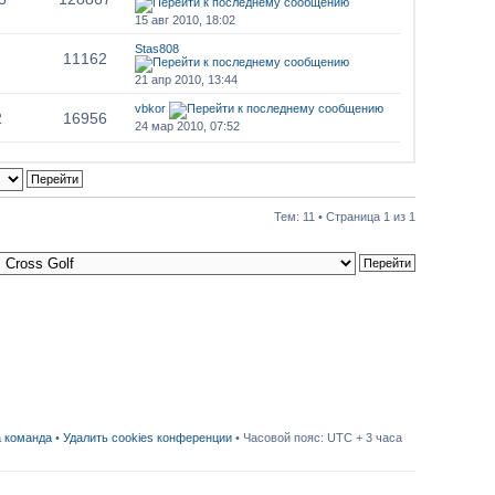
15 авг 2010, 18:02
Stas808
11162
21 апр 2010, 13:44
vbkor
2
16956
24 мар 2010, 07:52
Тем: 11 • Страница
1
из
1
 команда
•
Удалить cookies конференции
• Часовой пояс: UTC + 3 часа