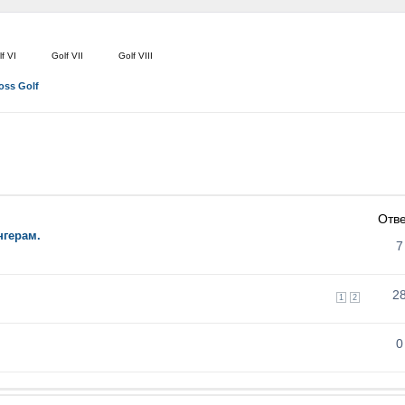
f VI
Golf VII
Golf VIII
oss Golf
Отв
нгерам.
7
2
1
2
0