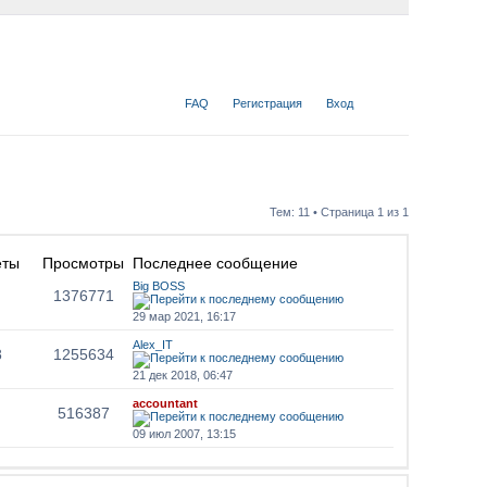
FAQ
Регистрация
Вход
Тем: 11 • Страница
1
из
1
еты
Просмотры
Последнее сообщение
Big BOSS
1376771
29 мар 2021, 16:17
Alex_IT
8
1255634
21 дек 2018, 06:47
accountant
516387
09 июл 2007, 13:15