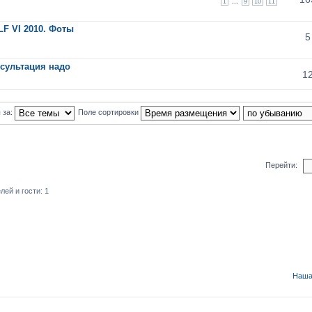
...
1
9
10
11
F VI 2010. Фоты
5
нсультация надо
1
 за:
Поле сортировки
Перейти:
ей и гости: 1
Наша