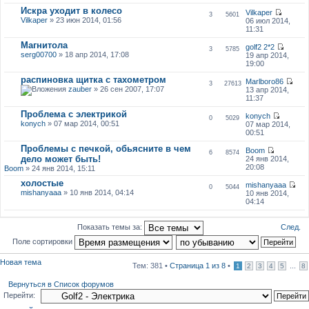
Искра уходит в колесо
Vilkaper
3
5601
Vilkaper
» 23 июн 2014, 01:56
06 июл 2014,
11:31
Магнитола
golf2 2*2
3
5785
serg00700
» 18 апр 2014, 17:08
19 апр 2014,
19:00
распиновка щитка с тахометром
Marlboro86
3
27613
zauber
» 26 сен 2007, 17:07
13 апр 2014,
11:37
Проблема с электрикой
konych
0
5029
konych
» 07 мар 2014, 00:51
07 мар 2014,
00:51
Проблемы с печкой, обьясните в чем
Boom
6
8574
дело может быть!
24 янв 2014,
20:08
Boom
» 24 янв 2014, 15:11
холостые
mishanyaaa
0
5044
mishanyaaa
» 10 янв 2014, 04:14
10 янв 2014,
04:14
След.
Показать темы за:
Поле сортировки
Новая тема
Тем: 381 •
Страница
1
из
8
•
...
1
2
3
4
5
8
Вернуться в Список форумов
Перейти: