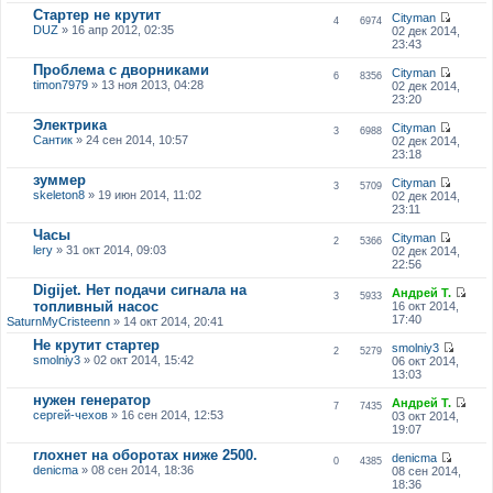
Стартер не крутит
Cityman
4
6974
DUZ
» 16 апр 2012, 02:35
02 дек 2014,
23:43
Проблема с дворниками
Cityman
6
8356
timon7979
» 13 ноя 2013, 04:28
02 дек 2014,
23:20
Электрика
Cityman
3
6988
Сантик
» 24 сен 2014, 10:57
02 дек 2014,
23:18
зуммер
Cityman
3
5709
skeleton8
» 19 июн 2014, 11:02
02 дек 2014,
23:11
Часы
Cityman
2
5366
lery
» 31 окт 2014, 09:03
02 дек 2014,
22:56
Digijet. Нет подачи сигнала на
Андрей Т.
3
5933
топливный насос
16 окт 2014,
17:40
SaturnMyCristeenn
» 14 окт 2014, 20:41
Не крутит стартер
smolniy3
2
5279
smolniy3
» 02 окт 2014, 15:42
06 окт 2014,
13:03
нужен генератор
Андрей Т.
7
7435
сергей-чехов
» 16 сен 2014, 12:53
03 окт 2014,
19:07
глохнет на оборотах ниже 2500.
denicma
0
4385
denicma
» 08 сен 2014, 18:36
08 сен 2014,
18:36