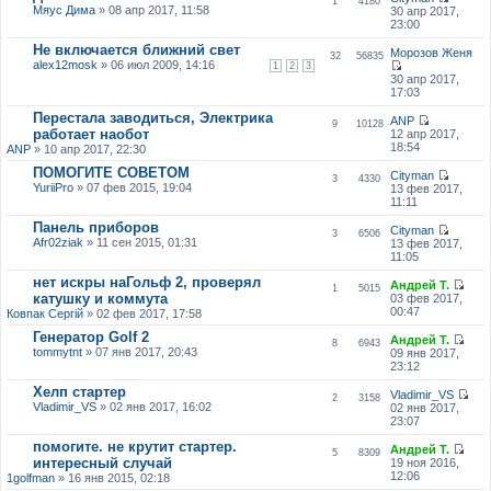
1
4180
Мяус Дима
» 08 апр 2017, 11:58
30 апр 2017,
23:00
Не включается ближний свет
Морозов Женя
32
56835
alex12mosk
» 06 июл 2009, 14:16
1
2
3
30 апр 2017,
17:03
Перестала заводиться, Электрика
ANP
9
10128
работает наобот
12 апр 2017,
18:54
ANP
» 10 апр 2017, 22:30
ПОМОГИТЕ СОВЕТОМ
Cityman
3
4330
YuriiPro
» 07 фев 2015, 19:04
13 фев 2017,
11:11
Панель приборов
Cityman
3
6506
Afr02ziak
» 11 сен 2015, 01:31
13 фев 2017,
11:05
нет искры наГольф 2, проверял
Андрей Т.
1
5015
катушку и коммута
03 фев 2017,
00:47
Ковпак Сергій
» 02 фев 2017, 17:58
Генератор Golf 2
Андрей Т.
8
6943
tommytnt
» 07 янв 2017, 20:43
09 янв 2017,
23:12
Хелп стартер
Vladimir_VS
2
3158
Vladimir_VS
» 02 янв 2017, 16:02
02 янв 2017,
23:07
помогите. не крутит стартер.
Андрей Т.
5
8309
интересный случай
19 ноя 2016,
12:06
1golfman
» 16 янв 2015, 02:18