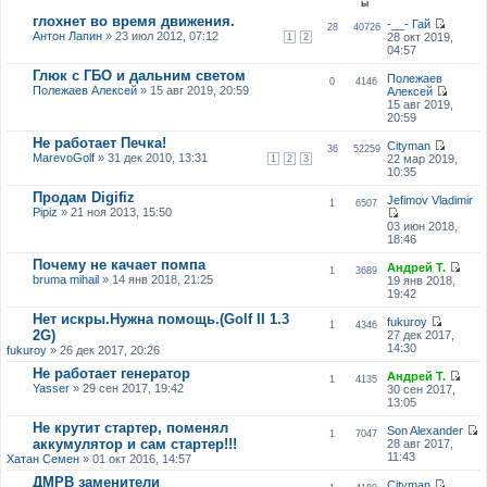
ы
глохнет во время движения.
-__- Гай
28
40726
Антон Лапин
» 23 июл 2012, 07:12
28 окт 2019,
1
2
04:57
Глюк с ГБО и дальним светом
Полежаев
0
4146
Полежаев Алексей
» 15 авг 2019, 20:59
Алексей
15 авг 2019,
20:59
Не работает Печка!
Cityman
36
52259
MarevoGolf
» 31 дек 2010, 13:31
22 мар 2019,
1
2
3
10:35
Продам Digifiz
Jefimov Vladimir
1
6507
Pipiz
» 21 ноя 2013, 15:50
03 июн 2018,
18:46
Почему не качает помпа
Андрей Т.
1
3689
bruma mihail
» 14 янв 2018, 21:25
19 янв 2018,
19:42
Нет искры.Нужна помощь.(Golf II 1.3
fukuroy
1
4346
2G)
27 дек 2017,
14:30
fukuroy
» 26 дек 2017, 20:26
Не работает генератор
Андрей Т.
1
4135
Yasser
» 29 сен 2017, 19:42
30 сен 2017,
13:05
Не крутит стартер, поменял
Son Alexander
1
7047
аккумулятор и сам стартер!!!
28 авг 2017,
11:43
Хатан Семен
» 01 окт 2016, 14:57
ДМРВ заменители
Cityman