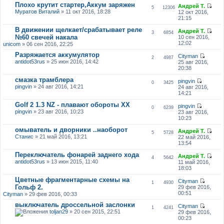
Плохо крутит стартер,Аккум заряжен
Андрей Т.
5
12306
Муратов Виталий
» 11 окт 2016, 18:28
12 окт 2016,
21:15
В движении щелкает/срабатывает реле
Андрей Т.
3
6854
№60 свечей накала
10 сен 2016,
12:02
unicom
» 06 сен 2016, 22:25
Разряжается аккумулятор
Cityman
2
4987
antidot53rus
» 25 июн 2016, 14:42
25 авг 2016,
20:38
смазка трамблера
pingvin
0
3425
pingvin
» 24 авг 2016, 14:21
24 авг 2016,
14:21
Golf 2 1.3 NZ - плавают обороты ХХ
pingvin
0
6239
pingvin
» 23 авг 2016, 10:23
23 авг 2016,
10:23
омыватель и дворники ..наоборот
Андрей Т.
5
5728
Станис
» 21 май 2016, 13:21
22 май 2016,
13:54
Переключатель фонарей заднего хода
Андрей Т.
4
5642
antidot53rus
» 13 июн 2015, 11:40
11 май 2016,
18:03
Цветные фрагментарные схемы на
Cityman
1
4930
Гольф 2.
29 фев 2016,
00:51
Cityman
» 29 фев 2016, 00:33
выключатель дроссельной заслонки
Cityman
1
4241
toljan29
» 20 сен 2015, 22:51
29 фев 2016,
00:23