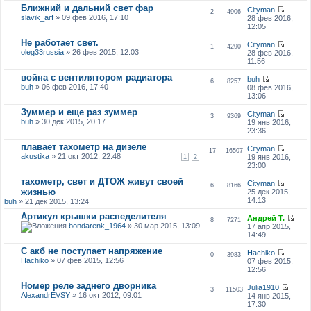
Ближний и дальний свет фар
Cityman
2
4906
slavik_arf
» 09 фев 2016, 17:10
28 фев 2016,
12:05
Не работает свет.
Cityman
1
4290
oleg33russia
» 26 фев 2015, 12:03
28 фев 2016,
11:56
война с вентилятором радиатора
buh
6
8257
buh
» 06 фев 2016, 17:40
08 фев 2016,
13:06
Зуммер и еще раз зуммер
Cityman
3
9369
buh
» 30 дек 2015, 20:17
19 янв 2016,
23:36
плавает тахометр на дизеле
Cityman
17
16507
akustika
» 21 окт 2012, 22:48
19 янв 2016,
1
2
23:00
тахометр, свет и ДТОЖ живут своей
Cityman
6
8166
жизнью
25 дек 2015,
14:13
buh
» 21 дек 2015, 13:24
Артикул крышки распеделителя
Андрей Т.
8
7271
bondarenk_1964
» 30 мар 2015, 13:09
17 апр 2015,
14:49
С акб не поступает напряжение
Hachiko
0
3983
Hachiko
» 07 фев 2015, 12:56
07 фев 2015,
12:56
Номер реле заднего дворника
Julia1910
3
11503
AlexandrEVSY
» 16 окт 2012, 09:01
14 янв 2015,
17:30