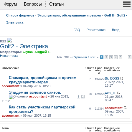
Форум
Вопросы
Статьи
Список форумов
‹
Эксплуатация, обслуживание и ремонт
‹
Golf II
‹
Golf2 -
Электрика
FAQ
Регистрация
Вход
RSS
Golf2 - Электрика
Модераторы:
Glyma
,
Андрей Т.
Новая тема
Тем: 381 •
Страница
1
из
8
•
...
1
2
3
4
5
8
Объявления
Ответ
Прос
Последнее
ы
мотр
сообщение
ы
Спамерам, дорвейщикам и прочим
Big BOSS
7
1376753
краудмаркетингерам.
29 мар 2021,
16:17
accountant
» 04 апр 2016, 18:20
Эпидемия взломов сайтов.
Alex_IT
28
1255628
accountant
» 26 янв 2013,
21 дек 2018,
1
2
06:47
15:12
Как стать участником партнерской
accountant
0
516384
программы?
09 июл 2007,
13:15
accountant
» 09 июл 2007, 13:15
Темы
Ответ
Прос
Последнее
ы
мотр
сообщение