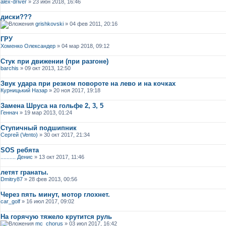
alex-driver
» 23 июн 2018, 16:46
диски???
grishkovski
» 04 фев 2011, 20:16
ГРУ
Хоменко Олександер
» 04 мар 2018, 09:12
Стук при движении (при разгоне)
barchis
» 09 окт 2013, 12:50
Звук удара при резком повороте на лево и на кочках
Курницький Назар
» 20 ноя 2017, 19:18
Замена Шруса на гольфе 2, 3, 5
Геннач
» 19 мар 2013, 01:24
Ступичный подшипник
Сергей (Vento)
» 30 окт 2017, 21:34
SOS ребята
.......... Денис
» 13 окт 2017, 11:46
летят гранаты.
Dmitry87
» 28 фев 2013, 00:56
Через пять минут, мотор глохнет.
car_golf
» 16 июл 2017, 09:02
На горячую тяжело крутится руль
mc_chorus
» 03 июл 2017, 16:42