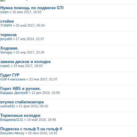
Нужна помощь по подвеске GTI
serjm
» 16 июн 2017, 16:03
стойки
ТОКИН
» 25 май 2017, 05:34
тормоза
jenya66
» 27 апр 2014, 12:37
Ходовая.
Serega)
» 02 апр 2017, 22:26
замена дисков и колодок
серж1
» 24 мар 2017, 18:03
Гудит ГУР
Golf 4 warszawa
» 23 янв 2017, 01:07
Горит ABS и ручник.
Бардарь Дмитрий
» 12 дек 2016, 19:59
втулки стабилизатора
sasha931
» 21 фев 2010, 08:20
Тормозные колодки
Владимир3131
» 19 май 2016, 18:46
Подвеска с гольф 5 на гольф 4
Davydov Alexey
» 02 июл 2016, 14:32