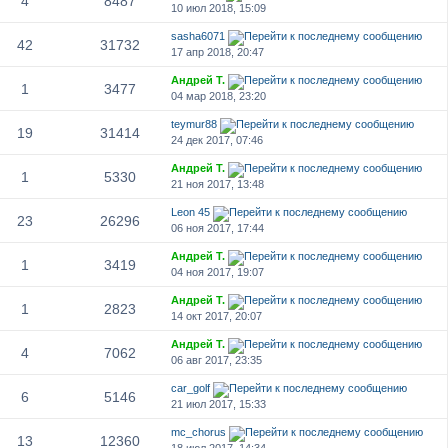
4
8487
10 июл 2018, 15:09
sasha6071
42
31732
17 апр 2018, 20:47
Андрей Т.
1
3477
04 мар 2018, 23:20
teymur88
19
31414
24 дек 2017, 07:46
Андрей Т.
1
5330
21 ноя 2017, 13:48
Leon 45
23
26296
06 ноя 2017, 17:44
Андрей Т.
1
3419
04 ноя 2017, 19:07
Андрей Т.
1
2823
14 окт 2017, 20:07
Андрей Т.
4
7062
06 авг 2017, 23:35
car_golf
6
5146
21 июл 2017, 15:33
mc_chorus
13
12360
18 июл 2017, 14:34