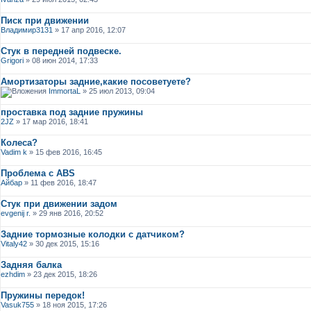
Писк при движении
Владимир3131
» 17 апр 2016, 12:07
Стук в передней подвеске.
Grigori
» 08 июн 2014, 17:33
Амортизаторы задние,какие посоветуете?
ImmortaL
» 25 июл 2013, 09:04
проставка под задние пружины
2JZ
» 17 мар 2016, 18:41
Колеса?
Vadim k
» 15 фев 2016, 16:45
Проблема с ABS
Айбар
» 11 фев 2016, 18:47
Стук при движении задом
evgenij r.
» 29 янв 2016, 20:52
Задние тормозные колодки с датчиком?
Vitaly42
» 30 дек 2015, 15:16
Задняя балка
ezhdim
» 23 дек 2015, 18:26
Пружины передок!
Vasuk755
» 18 ноя 2015, 17:26