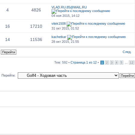
VLAD.RU.85@MAIL.RU
4
4826
04 ноя 2015, 14:12
vitek1508
16
17210
31 окт 2015, 01:52
kachetkar
14
11536
28 окт 2015, 21:55
След.
Тем: 592 •
Страница
1
из
12
•
...
1
2
3
4
5
12
Перейти: