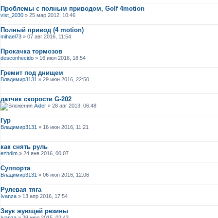
Проблемы с полным приводом, Golf 4motion
vist_2030
» 25 мар 2012, 10:46
Полный привод (4 motion)
mihael73
» 07 авг 2016, 11:54
Прокачка тормозов
desconhecido
» 16 июл 2016, 18:54
Гремит под днищем
Владимир3131
» 29 июн 2016, 22:50
датчик скорости G-202
Aider
» 28 авг 2013, 06:48
Гур
Владимир3131
» 16 июн 2016, 11:21
как снять руль
ezhdim
» 24 янв 2016, 00:07
Суппорта
Владимир3131
» 06 июн 2016, 12:06
Рулевая тяга
Ivanza
» 13 апр 2016, 17:54
Звук жующей резины
Ivanza
» 29 июл 2015, 02:43