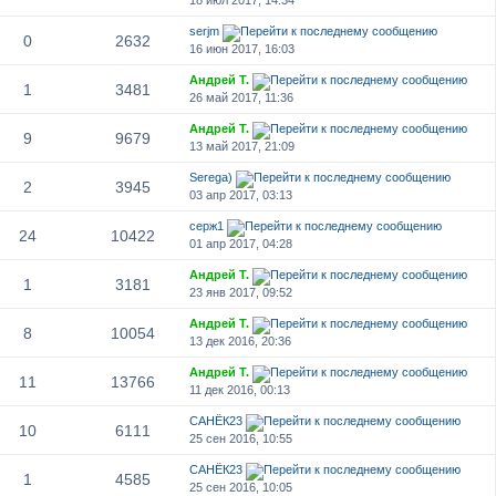
serjm
0
2632
16 июн 2017, 16:03
Андрей Т.
1
3481
26 май 2017, 11:36
Андрей Т.
9
9679
13 май 2017, 21:09
Serega)
2
3945
03 апр 2017, 03:13
серж1
24
10422
01 апр 2017, 04:28
Андрей Т.
1
3181
23 янв 2017, 09:52
Андрей Т.
8
10054
13 дек 2016, 20:36
Андрей Т.
11
13766
11 дек 2016, 00:13
САНЁК23
10
6111
25 сен 2016, 10:55
САНЁК23
1
4585
25 сен 2016, 10:05