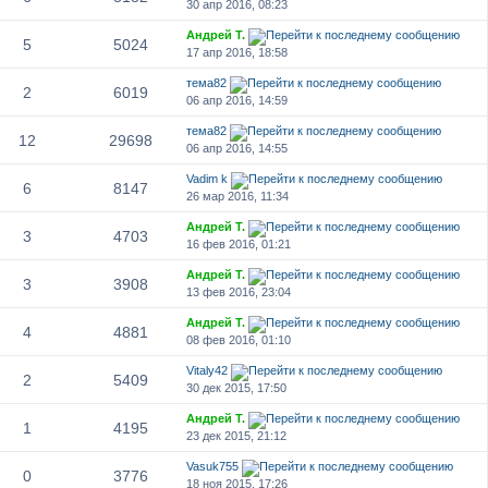
30 апр 2016, 08:23
Андрей Т.
5
5024
17 апр 2016, 18:58
тема82
2
6019
06 апр 2016, 14:59
тема82
12
29698
06 апр 2016, 14:55
Vadim k
6
8147
26 мар 2016, 11:34
Андрей Т.
3
4703
16 фев 2016, 01:21
Андрей Т.
3
3908
13 фев 2016, 23:04
Андрей Т.
4
4881
08 фев 2016, 01:10
Vitaly42
2
5409
30 дек 2015, 17:50
Андрей Т.
1
4195
23 дек 2015, 21:12
Vasuk755
0
3776
18 ноя 2015, 17:26