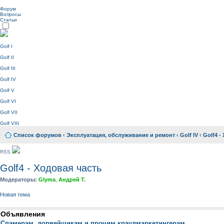
Форум
Вопросы
Статьи
Golf I
Golf II
Golf III
Golf IV
Golf V
Golf VI
Golf VII
Golf VIII
Список форумов
‹
Эксплуатация, обслуживание и ремонт
‹
Golf IV
‹
Golf4 -
RSS
Golf4 - Ходовая часть
Модераторы:
Glyma
,
Андрей Т.
Новая тема
Объявления
Спамерам, дорвейщикам и прочим краудмаркетингерам.