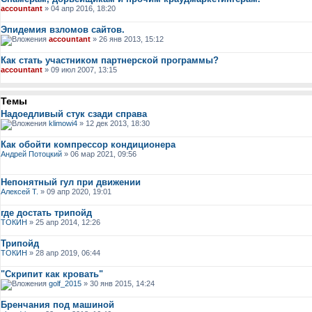
accountant
» 04 апр 2016, 18:20
Эпидемия взломов сайтов.
accountant
» 26 янв 2013, 15:12
Как стать участником партнерской программы?
accountant
» 09 июл 2007, 13:15
Темы
Надоедливый стук сзади справа
klimowi4
» 12 дек 2013, 18:30
Как обойти компрессор кондиционера
Андрей Потоцкий
» 06 мар 2021, 09:56
Непонятный гул при движении
Алексей Т.
» 09 апр 2020, 19:01
где достать трипойд
ТОКИН
» 25 апр 2014, 12:26
Трипойд
ТОКИН
» 28 апр 2019, 06:44
"Скрипит как кровать"
golf_2015
» 30 янв 2015, 14:24
Бренчания под машиной