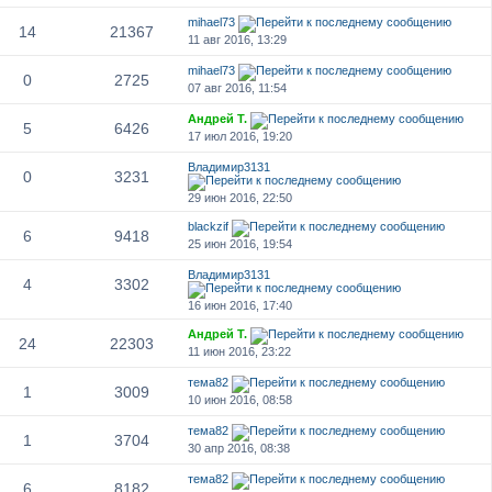
mihael73
14
21367
11 авг 2016, 13:29
mihael73
0
2725
07 авг 2016, 11:54
Андрей Т.
5
6426
17 июл 2016, 19:20
Владимир3131
0
3231
29 июн 2016, 22:50
blackzif
6
9418
25 июн 2016, 19:54
Владимир3131
4
3302
16 июн 2016, 17:40
Андрей Т.
24
22303
11 июн 2016, 23:22
тема82
1
3009
10 июн 2016, 08:58
тема82
1
3704
30 апр 2016, 08:38
тема82
6
8182