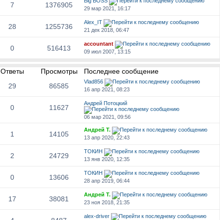
Big BOSS
7
1376905
29 мар 2021, 16:17
Alex_IT
28
1255736
21 дек 2018, 06:47
accountant
0
516413
09 июл 2007, 13:15
Ответы
Просмотры
Последнее сообщение
Vlad856
29
86585
16 апр 2021, 08:23
Андрей Потоцкий
0
11627
06 мар 2021, 09:56
Андрей Т.
1
14105
13 апр 2020, 22:43
ТОКИН
2
24729
13 янв 2020, 12:35
ТОКИН
0
13606
28 апр 2019, 06:44
Андрей Т.
17
38081
23 ноя 2018, 21:35
alex-driver