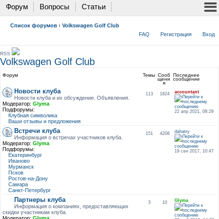
Форум
Вопросы
Статьи
Список форумов
‹
Volkswagen Golf Club
FAQ
Регистрация
Вход
RSS
Volkswagen Golf Club
Форум
Темы
Сооб
Последнее
щени
сообщение
я
Новости клуба
accountant
113
1824
Новости клуба и их обсуждение. Объявления.
Модератор:
Glyma
Подфорумы:
22 апр 2021, 08:29
Клубная символика
Ваши отзывы и предложения
Встречи клуба
dahatry
151
4208
Информация о встречах участников клуба.
Модератор:
Glyma
Подфорумы:
19 сен 2017, 10:47
Екатеринбург
Иваново
Мурманск
Псков
Ростов-на-Дону
Самара
Санкт-Петербург
Партнеры клуба
Glyma
3
10
Информация о компаниях, предоставляющих
скидки участникам клуба.
Модератор:
Glyma