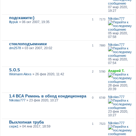
07 мар 2020,
19:27
подскажите:)
Nikolas777
1
7173
lllypuk
» 06 окт 2007, 19:35
05 мар 2020,
07:58
стеклоподъемники
Nikolas777
1
7880
dm2578
» 03 окт 2007, 20:02
05 мар 2020,
07:54
S.O.S
Андрей Т.
2
5780
Weimann Alexs
» 26 фев 2020, 11:42
28 фев 2020,
20:39
1.4 BCA Ремень в обход кондиционера
Nikolas777
0
6749
Nikolas777
» 23 фев 2020, 10:27
23 фев 2020,
10:27
Выхлопная труба
Nikolas777
1
7523
серж1
» 04 янв 2017, 18:59