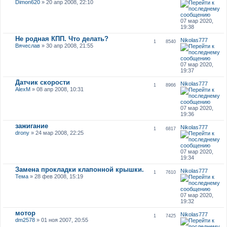
Dimon620
» 20 апр 2008, 22:10
07 мар 2020,
19:38
Не родная КПП. Что делать?
Nikolas777
1
8540
Вячеслав
» 30 апр 2008, 21:55
07 мар 2020,
19:37
Датчик скорости
Nikolas777
1
8966
AlexM
» 08 апр 2008, 10:31
07 мар 2020,
19:36
зажигание
Nikolas777
1
6817
drony
» 24 мар 2008, 22:25
07 мар 2020,
19:34
Замена прокладки клапонной крышки.
Nikolas777
1
7610
Тема
» 28 фев 2008, 15:19
07 мар 2020,
19:32
мотор
Nikolas777
1
7425
dm2578
» 01 ноя 2007, 20:55