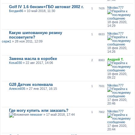
Golf IV 1.6 бензин+ГБО автомат 2002 г.
Nikolas777
1
7426
Богдан86
» 10 май 2018, 11:30
18 фев 2020,
14:29
Какую шипованную резину
Nikolas777
1
6633
посоветуете?
серж1
» 28 ноя 2011, 12:09
18 фев 2020,
14:26
Замена масла в коробке
Андрей Т.
2
8063
Kosa030
» 22 авг 2017, 14:06
18 фев 2020,
09:22
G28 Датчик коленвала
Nikolas777
1
7931
Алексей35
» 27 янв 2017, 16:15
17 фев 2020,
20:46
Где могу купить или заказать?
Nikolas777
1
7902
newuser
» 17 май 2018, 17:44
17 фев 2020,
20:44