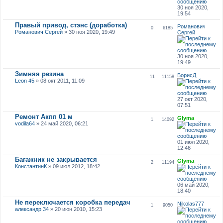
30 ноя 2020,
19:54
Правый привод, стэнс (доработка)
Романович
0
6185
Романович Сергей
» 30 ноя 2020, 19:49
Сергей
30 ноя 2020,
19:49
Зимняя резина
БорисД
11
11158
Leon 45
» 08 окт 2011, 11:09
27 окт 2020,
07:51
Ремонт Акпп 01 м
Glyma
1
14092
vodila64
» 24 май 2020, 06:21
01 июл 2020,
12:46
Багажник не закрывается
Glyma
2
11194
КонстантинК
» 09 июл 2012, 18:42
06 май 2020,
18:40
Не переключается коробка передач
Nikolas777
1
9050
александр 34
» 20 июн 2010, 15:23