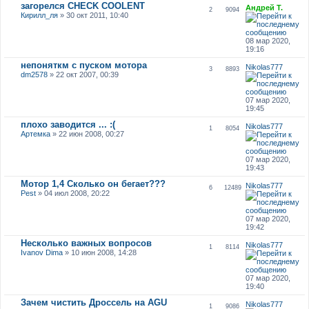
загорелся CHECK COOLENT
Андрей Т.
2
9094
Кирилл_ля
» 30 окт 2011, 10:40
08 мар 2020,
19:16
непоняткм с пуском мотора
Nikolas777
3
8893
dm2578
» 22 окт 2007, 00:39
07 мар 2020,
19:45
плохо заводится ... :(
Nikolas777
1
8054
Артемка
» 22 июн 2008, 00:27
07 мар 2020,
19:43
Мотор 1,4 Сколько он бегает???
Nikolas777
6
12489
Pest
» 04 июл 2008, 20:22
07 мар 2020,
19:42
Несколько важных вопросов
Nikolas777
1
8114
Ivanov Dima
» 10 июн 2008, 14:28
07 мар 2020,
19:40
Зачем чистить Дроссель на AGU
Nikolas777
1
9086