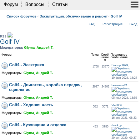
Форум
Вопросы
Статьи
Список форумов
‹
Эксплуатация, обслуживание и ремонт
‹
Golf IV
FAQ
Регистрация
Вход
RSS
Golf IV
Модераторы:
Glyma
,
Андрей Т.
Форум
Темы
Сооб
Последнее
щени
сообщение
я
Golf4 - Электрика
Виктор 1979,
1758
13975
Модераторы:
Glyma
,
Андрей Т.
19 фев 2024, 18:27
Golf4 - Двигатель, коробка передач,
belozerov24
2687
24202
сцепление
Модераторы:
Glyma
,
Андрей Т.
05 июл 2024, 13:56
Golf4 - Ходовая часть
Vlad856
592
5571
Модераторы:
Glyma
,
Андрей Т.
16 апр 2021, 08:23
Golf4 - Кузовщина и отделка
dronk_p
493
3780
Модераторы:
Glyma
,
Андрей Т.
29 сен 2020, 09:27