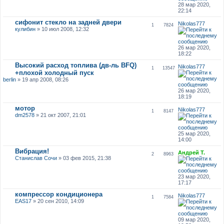
28 мар 2020,
22:14
сифонит стекло на задней двери
Nikolas777
1
7824
кулибин
» 10 июл 2008, 12:32
26 мар 2020,
18:22
Высокий расход топлива (дв-ль BFQ)
Nikolas777
1
13547
+плохой холодный пуск
berlin
» 19 апр 2008, 08:26
26 мар 2020,
18:19
мотор
Nikolas777
1
8147
dm2578
» 21 окт 2007, 21:01
25 мар 2020,
14:00
Вибрация!
Андрей Т.
2
8963
Станислав Сочи
» 03 фев 2015, 21:38
23 мар 2020,
17:17
компрессор кондиционера
Nikolas777
1
7584
EAS17
» 20 сен 2010, 14:09
09 мар 2020,