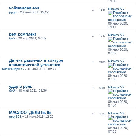
19:50
volkswagen eos
Nikolas777
1
7147
ppga
» 28 май 2011, 15:22
09 мар 2020,
19:47
рем комплект
Nikolas777
1
7249
боб
» 20 апр 2011, 07:59
09 мар 2020,
07:57
Датчик давления в контуре
Nikolas777
1
9185
климатической установки
Александр035
» 11 май 2011, 18:33
09 мар 2020,
07:55
удар в руль
Nikolas777
1
6981
боб
» 30 май 2011, 09:36
09 мар 2020,
07:54
МАСЛООТДЕЛИТЕЛЬ
Nikolas777
1
7525
oper603
» 18 июл 2011, 12:20
09 мар 2020,
07:53