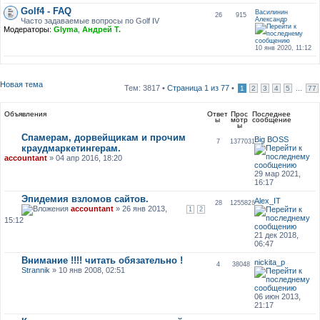
Golf4 - FAQ
Василинин
26
915
Александр
Часто задаваемые вопросы по Golf IV
Модераторы:
Glyma
,
Андрей Т.
10 янв 2020, 11:12
Новая тема
Тем: 3817 •
Страница
1
из
77
•
...
1
2
3
4
5
77
Объявления
Ответ
Прос
Последнее
ы
мотр
сообщение
ы
Спамерам, дорвейщикам и прочим
Big BOSS
7
1377031
краудмаркетингерам.
accountant
» 04 апр 2016, 18:20
29 мар 2021,
16:17
Эпидемия взломов сайтов.
Alex_IT
28
1255826
accountant
» 26 янв 2013,
1
2
15:12
21 дек 2018,
06:47
Внимание !!!! читать обязательно !
nickita_p
4
38048
Strannik
» 10 янв 2008, 02:51
06 июн 2013,
21:17