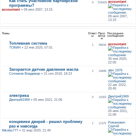
Как стать участником партнерской
accountant
0
516429
программы?
accountant
» 09 июл 2007, 13:15
09 июл 2007,
13:15
Темы
Ответ
Прос
Последнее
ы
мотр
сообщение
ы
Топлевная система
accountant
1
56934
ТОКИН
» 22 янв 2025, 07:01
30 янв 2025,
22:00
Загорается датчик давления масла
alex 1979
2
19499
Сотников Владимир
» 21 сен 2018, 18:23
22 авг 2022,
20:45
электрика
Дмитрий1969
0
10263
Дмитрий1969
» 05 июн 2021, 21:06
05 июн 2021,
21:06
концевики дверей - решил проблему
Романович
1
11375
раз и навсегда
Сергей
Nikolas777
» 31 мар 2020, 21:49