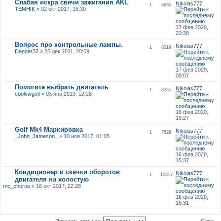
Слабая искра свечи зажигания AKL
Nikolas777
1
8665
TEMHIK
» 02 окт 2017, 15:30
17 фев 2020,
20:38
Вопрос про контрольные лампы.
Nikolas777
1
8219
Danger32
» 25 дек 2011, 20:59
17 фев 2020,
08:07
Помогите выбрать двигатель
Nikolas777
1
8235
coolvwgolf
» 03 янв 2013, 12:28
16 фев 2020,
19:27
Golf Mk4 Маркировка
Nikolas777
1
7529
_John_Jameson_
» 10 ноя 2017, 01:05
16 фев 2020,
15:37
Кондиционер и скачки оборотов
Nikolas777
1
10317
двигателя на холостую
mc_chorus
» 16 окт 2017, 22:28
16 фев 2020,
15:31
След.
Показать темы за: