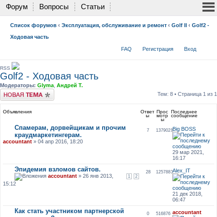
Форум
Вопросы
Статьи
Список форумов
‹
Эксплуатация, обслуживание и ремонт
‹
Golf II
‹
Golf2 -
Ходовая часть
FAQ
Регистрация
Вход
RSS
Golf2 - Ходовая часть
Модераторы:
Glyma
,
Андрей Т.
Новая тема
Тем: 8 • Страница
1
из
1
Объявления
Ответ
Прос
Последнее
ы
мотр
сообщение
ы
Спамерам, дорвейщикам и прочим
Big BOSS
7
1379028
краудмаркетингерам.
accountant
» 04 апр 2016, 18:20
29 мар 2021,
16:17
Эпидемия взломов сайтов.
Alex_IT
28
1257880
accountant
» 26 янв 2013,
1
2
15:12
21 дек 2018,
06:47
Как стать участником партнерской
accountant
0
516876