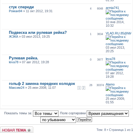
стук спереди
armia741
4
6048
Роман94
» 11 окт 2012, 19:31
10 янв 2014,
10:32
Подвеска или рулевая рейка?
VLAD.RU.85@MAI
1
3634
ЖЭКА
» 03 июл 2013, 19:25
03 июл 2013,
20:25
Рулевая рейка.
leva78
0
3977
leva78
» 07 авг 2012, 19:28
07 авг 2012,
19:28
гольф 2 замена передних колодок
Alamo
26
30374
Максим24
» 25 июн 2008, 11:07
1
2
25 июл 2009,
01:55
Показать темы за:
Поле сортировки
Новая тема
Тем: 8 • Страница
1
из
1