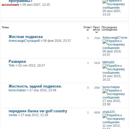
программы?
accountant
» 09 июл 2007, 13:15
09 июл 2007,
13:15
Темы
Ответ
Прос
Последнее
ы
мотр
сообщение
ы
Жесткая подвеска
АлександрСтупац
0
7539
АлександрСтупацкий
» 08 фев 2016, 23:37
08 фев 2016,
23:37
Разварки
Mihha55
1
5419
Tefs
» 02 сен 2012, 19:27
19 июн 2015,
16:22
Жесткость задней подвески.
borischaban
0
2560
borischaban
» 27 апр 2015, 23:38
27 апр 2015,
23:38
передняя балка vw golf country
shak223
1
4936
zenek
» 27 мар 2012, 21:18
11 ноя 2014,
01:53