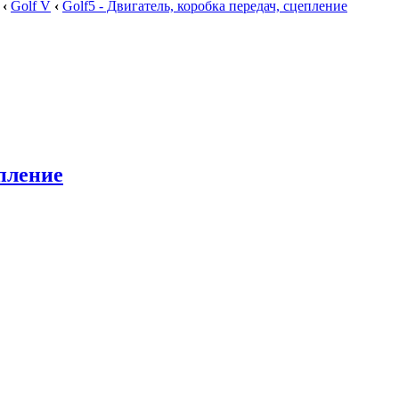
‹
Golf V
‹
Golf5 - Двигатель, коробка передач, сцепление
епление