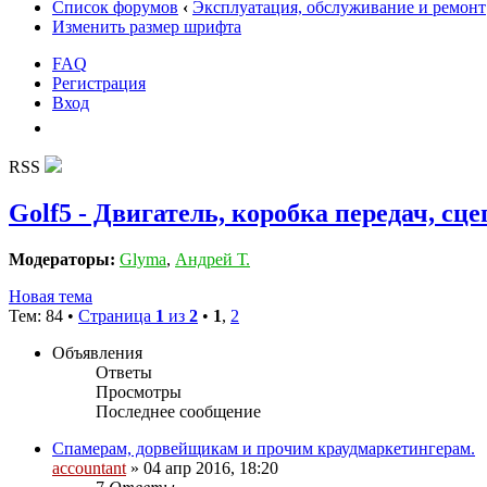
Список форумов
‹
Эксплуатация, обслуживание и ремонт
Изменить размер шрифта
FAQ
Регистрация
Вход
RSS
Golf5 - Двигатель, коробка передач, сц
Модераторы:
Glyma
,
Андрей Т.
Новая тема
Тем: 84 •
Страница
1
из
2
•
1
,
2
Объявления
Ответы
Просмотры
Последнее сообщение
Спамерам, дорвейщикам и прочим краудмаркетингерам.
accountant
» 04 апр 2016, 18:20