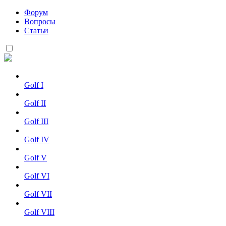
Форум
Вопросы
Статьи
Golf I
Golf II
Golf III
Golf IV
Golf V
Golf VI
Golf VII
Golf VIII