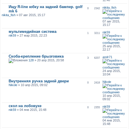
Ищу R-line юбку на задний бампер. golf
nikita_fish
0
2342
mk 6
nikita_fish
» 07 авг 2015, 15:17
07 авг 2015,
15:17
мультимедийная система
nik59
1
3211
nik59
» 27 мар 2015, 22:23
25 апр 2015,
22:17
Скоба-крепление брызговика
andr71
3
6207
128
» 20 апр 2015, 20:58
24 апр 2015,
10:04
Внутренняя ручка задней двери
Nikole
0
2418
Nikole
» 10 апр 2015, 09:02
10 апр 2015,
09:02
скол на лобовухе
nik59
0
2355
nik59
» 04 янв 2015, 15:48
04 янв 2015,
15:48