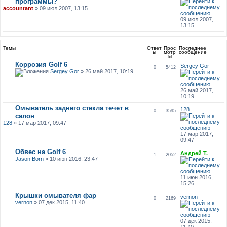
программы?
accountant
» 09 июл 2007, 13:15
09 июл 2007,
13:15
Темы
Ответ
Прос
Последнее
ы
мотр
сообщение
ы
Коррозия Golf 6
Sergey Gor
0
5412
Sergey Gor
» 26 май 2017, 10:19
26 май 2017,
10:19
Омыватель заднего стекла течет в
128
0
3595
салон
128
» 17 мар 2017, 09:47
17 мар 2017,
09:47
Обвес на Golf 6
Андрей Т.
1
2052
Jason Born
» 10 июн 2016, 23:47
11 июн 2016,
15:26
Крышки омывателя фар
vernon
0
2169
vernon
» 07 дек 2015, 11:40
07 дек 2015,
11:40