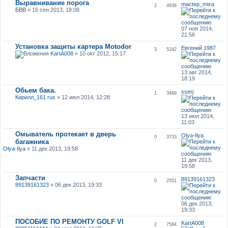
Выравнивание порога
mactep_mixa
2
4936
БВВ
» 16 сен 2013, 18:08
07 ноя 2014,
21:56
Установка защиты картера Motodor
Евгений 1987
3
5242
KartA008
» 10 окт 2012, 15:17
13 авг 2014,
18:19
Обьем бака.
sserj
1
3489
Кирилл_161 rus
» 12 июл 2014, 12:28
13 июл 2014,
11:03
Омыватель протекает в дверь
Olya-Ilya
0
3733
багажника
Olya-Ilya
» 11 дек 2013, 19:58
11 дек 2013,
19:58
Запчасти
89139161323
0
2551
89139161323
» 06 дек 2013, 19:33
06 дек 2013,
19:33
ПОСОБИЕ ПО РЕМОНТУ GOLF VI
KartA008
2
7584