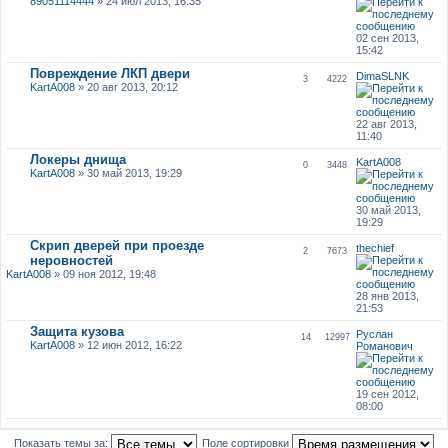
89051114444
» 24 июл 2013, 16:35
02 сен 2013,
15:42
Повреждение ЛКП двери
DimaSLNK
3
4222
KartA008
» 20 авг 2013, 20:12
22 авг 2013,
11:40
Локеры днища
KartA008
0
3448
KartA008
» 30 май 2013, 19:29
30 май 2013,
19:29
Скрип дверей при проезде
thechief
2
7673
неровностей
KartA008
» 09 ноя 2012, 19:48
28 янв 2013,
21:53
Защита кузова
Руслан
14
12997
KartA008
» 12 июн 2012, 16:22
Романович
19 сен 2012,
08:00
Показать темы за:
Поле сортировки