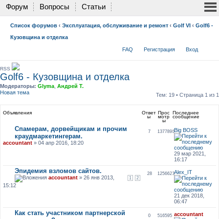
Форум
Вопросы
Статьи
Список форумов
‹
Эксплуатация, обслуживание и ремонт
‹
Golf VI
‹
Golf6 -
Кузовщина и отделка
FAQ
Регистрация
Вход
RSS
Golf6 - Кузовщина и отделка
Модераторы:
Glyma
,
Андрей Т.
Новая тема
Тем: 19 • Страница
1
из
1
Объявления
Ответ
Прос
Последнее
ы
мотр
сообщение
ы
Спамерам, дорвейщикам и прочим
Big BOSS
7
1377896
краудмаркетингерам.
accountant
» 04 апр 2016, 18:20
29 мар 2021,
16:17
Эпидемия взломов сайтов.
Alex_IT
28
1256623
accountant
» 26 янв 2013,
1
2
15:12
21 дек 2018,
06:47
Как стать участником партнерской
accountant
0
516595