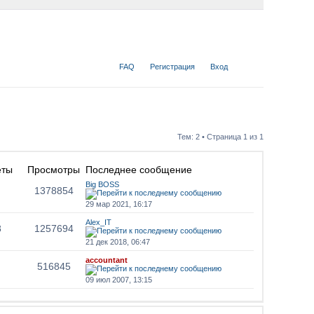
FAQ
Регистрация
Вход
Тем: 2 • Страница
1
из
1
еты
Просмотры
Последнее сообщение
Big BOSS
1378854
29 мар 2021, 16:17
Alex_IT
8
1257694
21 дек 2018, 06:47
accountant
516845
09 июл 2007, 13:15