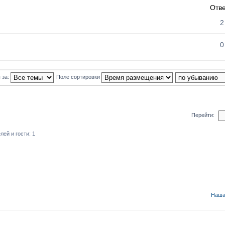
Отв
2
0
 за:
Поле сортировки
Перейти:
ей и гости: 1
Наша