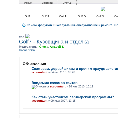
Форум
Вопросы
Статьи
Golf I
Golf II
Golf III
Golf IV
Golf V
Gol
Список форумов
‹
Эксплуатация, обслуживание и ремонт
‹
Go
RSS
Golf7 - Кузовщина и отделка
Модераторы:
Glyma
,
Андрей Т.
Новая тема
Объявления
Спамерам, дорвейщикам и прочим краудмаркети
accountant
» 04 апр 2016, 18:20
Эпидемия взломов сайтов.
accountant
» 26 янв 2013, 15:12
Как стать участником партнерской программы?
accountant
» 09 июл 2007, 13:15