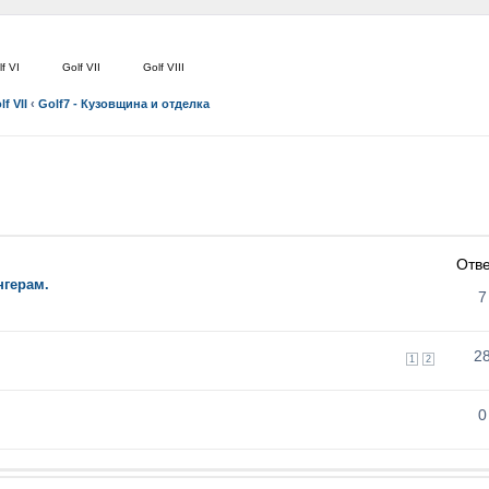
f VI
Golf VII
Golf VIII
lf VII
‹
Golf7 - Кузовщина и отделка
Отв
нгерам.
7
2
1
2
0