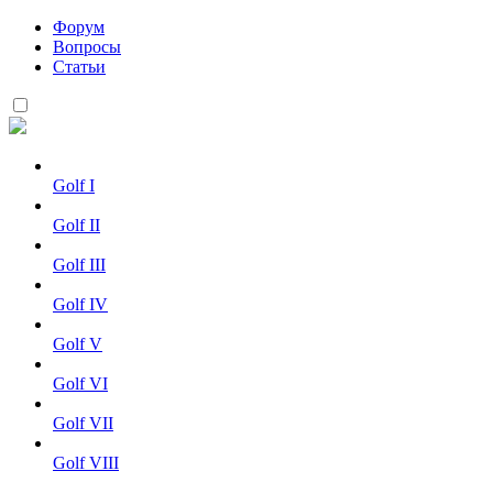
Форум
Вопросы
Статьи
Golf I
Golf II
Golf III
Golf IV
Golf V
Golf VI
Golf VII
Golf VIII