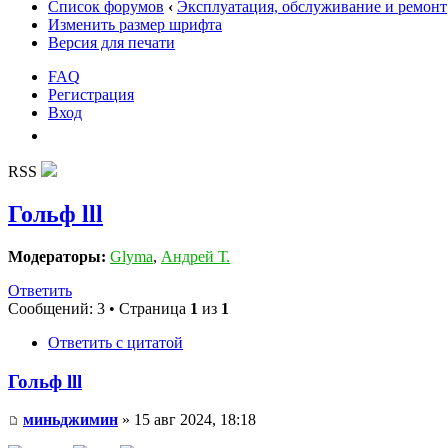
Список форумов
‹
Эксплуатация, обслуживание и ремонт
Изменить размер шрифта
Версия для печати
FAQ
Регистрация
Вход
RSS
Гольф lll
Модераторы:
Glyma
,
Андрей Т.
Ответить
Сообщений: 3 • Страница
1
из
1
Ответить с цитатой
Гольф lll
миньджимин
» 15 авг 2024, 18:18