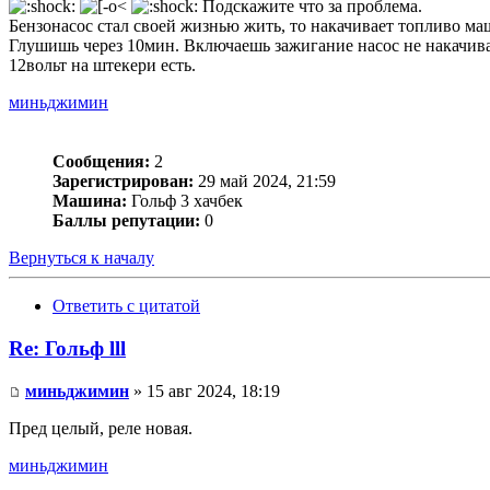
Подскажите что за проблема.
Бензонасос стал своей жизнью жить, то накачивает топливо маш
Глушишь через 10мин. Включаешь зажигание насос не накачива
12вольт на штекери есть.
миньджимин
Сообщения:
2
Зарегистрирован:
29 май 2024, 21:59
Машина:
Гольф 3 хачбек
Баллы репутации:
0
Вернуться к началу
Ответить с цитатой
Re: Гольф lll
миньджимин
» 15 авг 2024, 18:19
Пред целый, реле новая.
миньджимин