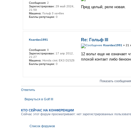
Сообщения:
2
Зарегистрирован:
29 май 2024,
Пред целый, реле новая.
21:59
Машина:
Гольф 3 хачбек
Баллы репутации:
0
Re: Гольф lll
Ksardas1991
Ksardas1991
» 21 
Сообщения:
8
Зарегистрирован:
17 апр 2012,
12 вольт еще не означает ч
21:27
плохой контакт либо бензон
Машина:
Honda civic EK3 D15Z6
Баллы репутации:
0
Показать сообщения
Ответить
Вернуться в Golf III
КТО СЕЙЧАС НА КОНФЕРЕНЦИИ
Сейчас этот форум просматривают: нет зарегистрированных пользовател
Список форумов