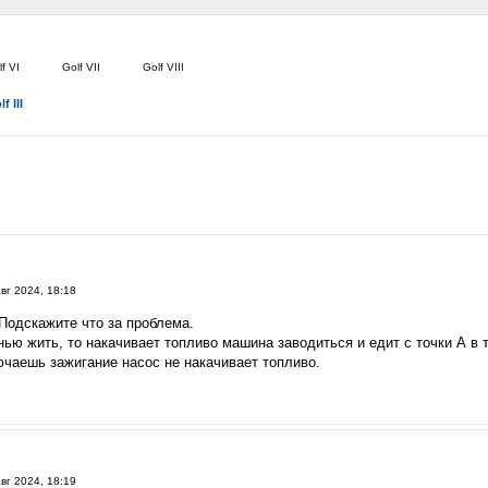
f VI
Golf VII
Golf VIII
f III
вг 2024, 18:18
Подскажите что за проблема.
ью жить, то накачивает топливо машина заводиться и едит с точки А в т
чаешь зажигание насос не накачивает топливо.
вг 2024, 18:19