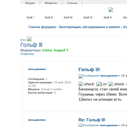
Форум
Вопросы
Статьи
Golf I
Golf II
Golf III
Golf IV
Golf V
Gol
Список форумов
‹
Эксплуатация, обслуживание и ремонт
‹
Gol
RSS
Гольф lll
Модераторы:
Glyma
,
Андрей Т.
Ответить
Гольф lll
миньджимин
миньджимин
» 15 а
Сообщения:
2
Зарегистрирован:
29 май 2024,
21:59
Бензонасос стал своей жизн
Машина:
Гольф 3 хачбек
Баллы репутации:
0
Глушишь через 10мин. Вклю
12вольт на штекери есть.
Re: Гольф lll
миньджимин
миньджимин
» 15 а