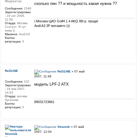
Модератор
сколько пин ?? и мощьность какая нужна ??
Сообщения:
1548
Зарегистрирован
:
19 окт 2006,
11:59
г.Москва ЦАО Golf4 1.4 AKQ 98г.р. прода!
Откуда:
Москва
Audi A3 3P мегаавто )))
Статутс: Я тут
живу ))
Машина:
Audi A3
Баллы
репутации:
0
ReD1iNE
ReD1iNE
» 07 май
2007, 11:48
Сообщения:
102
модель LPF-2 ATX
Зарегистрирован
:
18 янв 2007,
14:03
Откуда:
москва
бусиново
89031723861
Баллы
репутации:
0
Strannik
» 07 май
2007, 12:04
Strannik