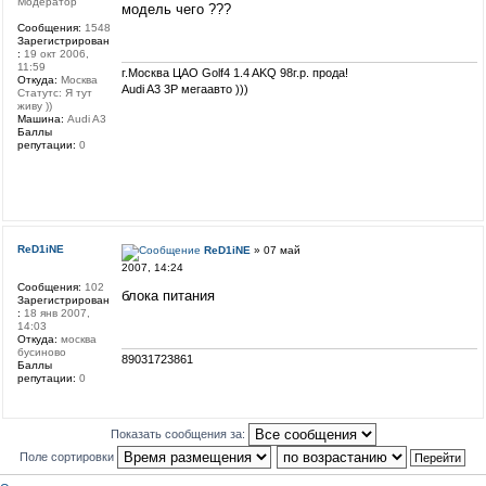
Модератор
модель чего ???
Сообщения:
1548
Зарегистрирован
:
19 окт 2006,
11:59
г.Москва ЦАО Golf4 1.4 AKQ 98г.р. прода!
Откуда:
Москва
Audi A3 3P мегаавто )))
Статутс: Я тут
живу ))
Машина:
Audi A3
Баллы
репутации:
0
ReD1iNE
ReD1iNE
» 07 май
2007, 14:24
Сообщения:
102
блока питания
Зарегистрирован
:
18 янв 2007,
14:03
Откуда:
москва
бусиново
89031723861
Баллы
репутации:
0
Показать сообщения за:
Поле сортировки