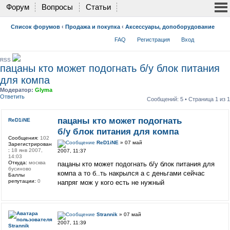
Форум
Вопросы
Статьи
Список форумов
‹
Продажа и покупка
‹
Аксессуары, допоборудование
FAQ
Регистрация
Вход
RSS
пацаны кто может подогнать б/у блок питания
для компа
Модератор:
Glyma
Ответить
Сообщений: 5 • Страница
1
из
1
пацаны кто может подогнать
ReD1iNE
б/у блок питания для компа
Сообщения:
102
ReD1iNE
» 07 май
Зарегистрирован
:
18 янв 2007,
2007, 11:37
14:03
Откуда:
москва
пацаны кто может подогнать б/у блок питания для
бусиново
компа а то б..ть накрылся а с деньгами сейчас
Баллы
репутации:
0
напряг мож у кого есть не нужный
Strannik
» 07 май
2007, 11:39
Strannik