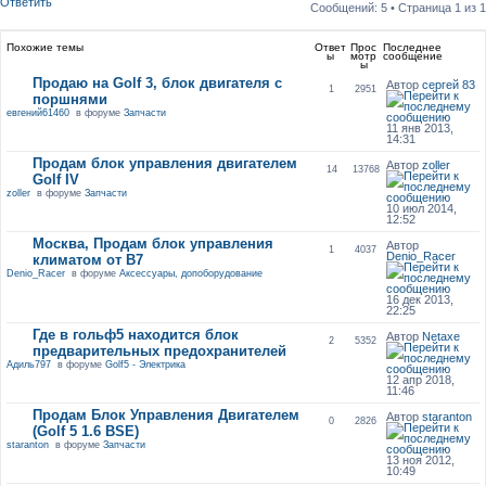
Ответить
Сообщений: 5 • Страница
1
из
1
Похожие темы
Ответ
Прос
Последнее
ы
мотр
сообщение
ы
Продаю на Golf 3, блок двигателя с
Автор
сергей 83
1
2951
поршнями
евгений61460
в форуме
Запчасти
11 янв 2013,
14:31
Продам блок управления двигателем
Автор
zoller
14
13768
Golf IV
zoller
в форуме
Запчасти
10 июл 2014,
12:52
Москва, Продам блок управления
Автор
1
4037
Denio_Racer
климатом от B7
Denio_Racer
в форуме
Аксессуары, допоборудование
16 дек 2013,
22:25
Где в гольф5 находится блок
Автор
Netaxe
2
5352
предварительных предохранителей
Адиль797
в форуме
Golf5 - Электрика
12 апр 2018,
11:46
Продам Блок Управления Двигателем
Автор
staranton
0
2826
(Golf 5 1.6 BSE)
staranton
в форуме
Запчасти
13 ноя 2012,
10:49