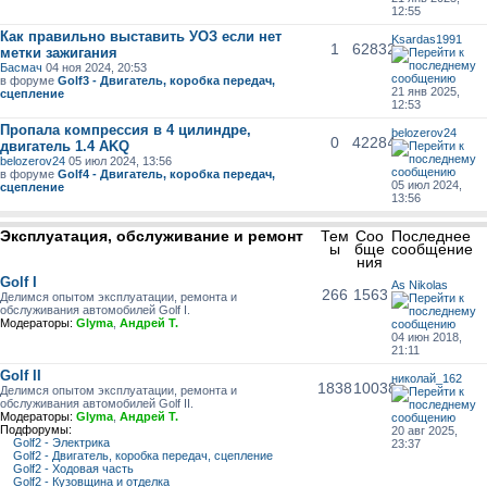
12:55
Как правильно выставить УОЗ если нет
Ksardas1991
1
62832
метки зажигания
Басмач
04 ноя 2024, 20:53
в форуме
Golf3 - Двигатель, коробка передач,
21 янв 2025,
сцепление
12:53
Пропала компрессия в 4 цилиндре,
belozerov24
0
42284
двигатель 1.4 AKQ
belozerov24
05 июл 2024, 13:56
в форуме
Golf4 - Двигатель, коробка передач,
05 июл 2024,
сцепление
13:56
Эксплуатация, обслуживание и ремонт
Тем
Соо
Последнее
ы
бще
сообщение
ния
Golf I
As Nikolas
266
1563
Делимся опытом эксплуатации, ремонта и
обслуживания автомобилей Golf I.
Модераторы:
Glyma
,
Андрей Т.
04 июн 2018,
21:11
Golf II
николай_162
1838
10038
Делимся опытом эксплуатации, ремонта и
обслуживания автомобилей Golf II.
Модераторы:
Glyma
,
Андрей Т.
Подфорумы:
20 авг 2025,
Golf2 - Электрика
23:37
Golf2 - Двигатель, коробка передач, сцепление
Golf2 - Ходовая часть
Golf2 - Кузовщина и отделка