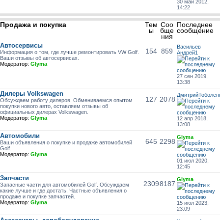
30 май 2012,
14:22
Продажа и покупка
Тем
Соо
Последнее
ы
бще
сообщение
ния
Автосервисы
Васильев
154
859
Информация о том, где лучше ремонтировать VW Golf.
Андрей1
Ваши отзывы об автосервисах.
Модератор:
Glyma
27 сен 2019,
13:38
Дилеры Volkswagen
ДмитрийТоболен
127
2078
Обсуждаем работу дилеров. Обмениваемся опытом
покупки нового авто, оставляем отзывы об
официальных дилерах Volkswagen.
Модератор:
Glyma
12 апр 2018,
13:08
Автомобили
Glyma
645
2298
Ваши объявления о покупке и продаже автомобилей
Golf.
Модератор:
Glyma
01 июл 2020,
12:45
Запчасти
Glyma
2309
8187
Запасные части для автомобилей Golf. Обсуждаем
какие лучше и где достать. Частные объявления о
продаже и покупке запчастей.
Модератор:
Glyma
15 июл 2023,
23:09