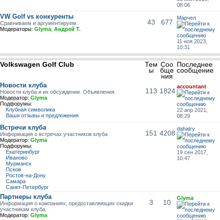
08:06
VW Golf vs конкуренты
Марчел
43
677
Сравниваем и аргументируем.
Модераторы:
Glyma
,
Андрей Т.
11 ноя 2023,
10:31
Volkswagen Golf Club
Тем
Соо
Последнее
ы
бще
сообщение
ния
Новости клуба
accountant
113
1824
Новости клуба и их обсуждение. Объявления.
Модератор:
Glyma
Подфорумы:
Клубная символика
22 апр 2021,
Ваши отзывы и предложения
08:29
Встречи клуба
dahatry
151
4208
Информация о встречах участников клуба.
Модератор:
Glyma
Подфорумы:
Екатеринбург
19 сен 2017,
Иваново
10:47
Мурманск
Псков
Ростов-на-Дону
Самара
Санкт-Петербург
Партнеры клуба
Glyma
3
10
Информация о компаниях, предоставляющих скидки
участникам клуба.
Модератор:
Glyma