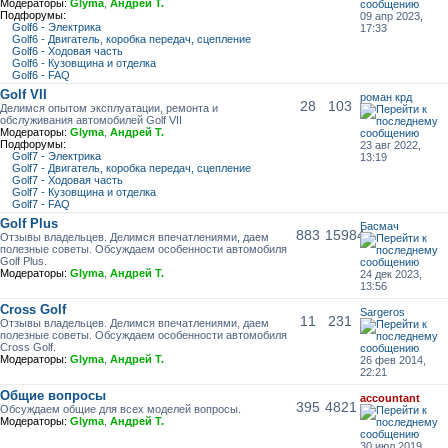
Модераторы:
Glyma
,
Андрей Т.
Подфорумы:
09 апр 2023,
Golf6 - Электрика
17:33
Golf6 - Двигатель, коробка передач, сцепление
Golf6 - Ходовая часть
Golf6 - Кузовщина и отделка
Golf6 - FAQ
Golf VII
роман крд
28
103
Делимся опытом эксплуатации, ремонта и
обслуживания автомобилей Golf VII
Модераторы:
Glyma
,
Андрей Т.
Подфорумы:
23 авг 2022,
Golf7 - Электрика
13:19
Golf7 - Двигатель, коробка передач, сцепление
Golf7 - Ходовая часть
Golf7 - Кузовщина и отделка
Golf7 - FAQ
Golf Plus
Басмач
883
15984
Отзывы владельцев. Делимся впечатлениями, даем
полезные советы. Обсуждаем особенности автомобиля
Golf Plus.
Модераторы:
Glyma
,
Андрей Т.
24 дек 2023,
13:56
Cross Golf
Sargeros
11
231
Отзывы владельцев. Делимся впечатлениями, даем
полезные советы. Обсуждаем особенности автомобиля
Cross Golf.
Модераторы:
Glyma
,
Андрей Т.
26 фев 2014,
22:21
Общие вопросы
accountant
395
4821
Обсуждаем общие для всех моделей вопросы.
Модераторы:
Glyma
,
Андрей Т.
30 июл 2019,