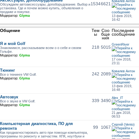
Аксессуары, допоборудование
Ковалев Антон
1534
6621
Обсуждаем автоаксессуары, допоборудование. Выбор и
установка. Где и почем можно купить, объявления о
продаже и покупке.
Модератор:
Glyma
13 фев 2019,
16:42
Общение
Тем
Соо
Последнее
ы
бще
сообщение
ния
Я и мой Golf
GreenRiver
218
5015
Знакомимся, рассказываем всем о о себе и своем
Гольфе.
Модератор:
Glyma
17 сен 2018,
23:11
Тюнинг
Ковалев Антон
242
2089
Все о тюнинге VW Golf.
Модератор:
Glyma
13 фев 2019,
16:48
Автозвук
Alex_IT
339
3490
Все о звуке в VW Golf.
Модератор:
Glyma
21 дек 2018,
06:53
Компьютерная диагностика, ПО для
Сергей (Vento)
99
1067
ремонта
Как продиагностировать авто при помощи компьютера,
программы по ремонту и запчастям. КПК, ноутбуки и