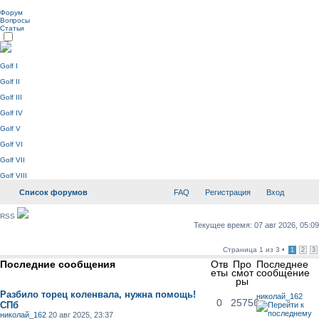
Форум
Вопросы
Статьи
Golf I
Golf II
Golf III
Golf IV
Golf V
Golf VI
Golf VII
Golf VIII
Список форумов
FAQ
Регистрация
Вход
RSS
Текущее время: 07 авг 2026, 05:09
Страница
1
из
3
•
1
2
3
Последние сообщения
Отв
Про
Последнее
еты
смот
сообщение
ры
Разбило торец коленвала, нужна помощь!
николай_162
0
25756
СПб
николай_162
20 авг 2025, 23:37