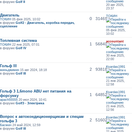
в форуме
Golf II
20 авг 2025,
23:37
Двигатель
ТОКИН
0
31469
ТОКИН
05 фев 2025, 10:02
в форуме
Golf2 - Двигатель, коробка передач,
сцепление
05 фев 2025,
10:02
Топлевная система
accountant
1
56840
ТОКИН
22 янв 2025, 07:01
в форуме
Golf IV
30 янв 2025,
22:00
Гольф lll
Ksardas1991
2
93818
миньджимин
15 авг 2024, 18:18
в форуме
Golf III
21 янв 2025,
12:58
Гольф 3 1,6mono ABU нет питания на
Ksardas1991
1
64852
форсунку
apach55555
20 июл 2024, 10:41
в форуме
Golf3 - Электрика
21 янв 2025,
12:56
Вопрос к автокондиционерщикам и спецам
Ksardas1991
2
51602
гольфа 3
Басмач
24 май 2024, 12:59
в форуме
Golf III
21 янв 2025,