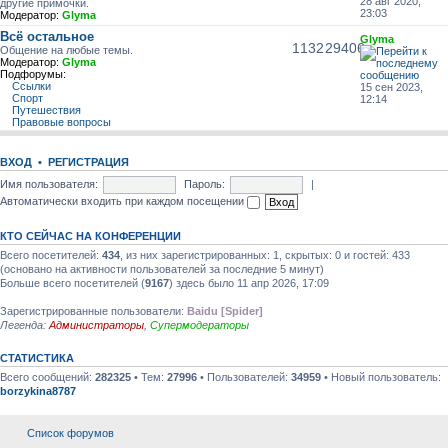
28 авг 2020,
другие примочки.
23:03
Модератор:
Glyma
Всё остальное
Glyma
1132
29406
Общение на любые темы.
Модератор:
Glyma
Подфорумы:
Ссылки
15 сен 2023,
Спорт
12:14
Путешествия
Правовые вопросы
ВХОД
•
РЕГИСТРАЦИЯ
Имя пользователя:
Пароль:
|
Автоматически входить при каждом посещении
КТО СЕЙЧАС НА КОНФЕРЕНЦИИ
Всего посетителей:
434
, из них зарегистрированных: 1, скрытых: 0 и гостей: 433
(основано на активности пользователей за последние 5 минут)
Больше всего посетителей (
9167
) здесь было 11 апр 2026, 17:09
Зарегистрированные пользователи:
Baidu [Spider]
Легенда:
Администраторы
,
Супермодераторы
СТАТИСТИКА
Всего сообщений:
282325
• Тем:
27996
• Пользователей:
34959
• Новый пользователь:
borzykina8787
Список форумов